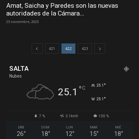
Amat, Saicha y Paredes son las nuevas
autoridades de la Cámara...
25 noviembre, 2023
421
422
423
SALTA
Nubes
°
25.1
°
C
25.1
°
25.1
7 %
3.1kmh
100 %
SÁB
DOM
LUN
MAR
MIÉ
26
°
18
°
12
°
15
°
18
°